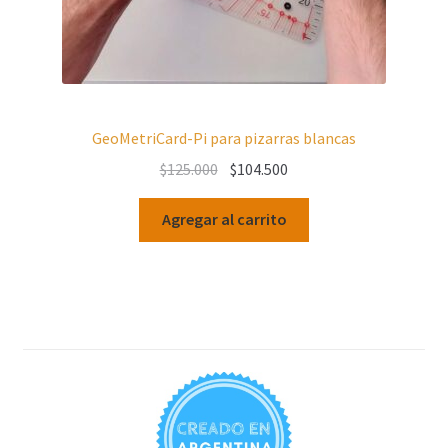
GeoMetriCard-Pi para pizarras blancas
Original
Current
$
125.000
$
104.500
price
price
was:
is:
Agregar al carrito
$125.000.
$104.500.