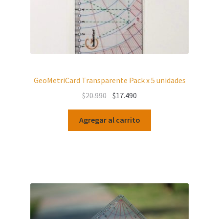
GeoMetriCard Transparente Pack x 5 unidades
Original
Current
$
20.990
$
17.490
price
price
was:
is:
Agregar al carrito
$20.990.
$17.490.