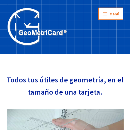
Ir
Ir
Menú
a
a
la
la
navegación
página
Inicio
Tienda
Todos tus útiles de geometría, en el
¿Cómo se usa?
tamaño de una tarjeta.
La idea