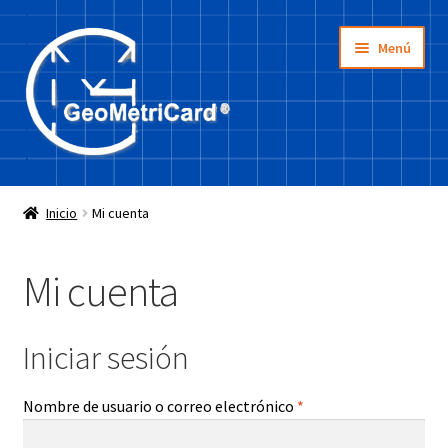
Ir
Ir
Menú
a
a
la
la
navegación
página
Inicio
Inicio
Mi cuenta
Tienda
Mi cuenta
¿Cómo se usa?
La idea
Iniciar sesión
Requerido
Nombre de usuario o correo electrónico
*