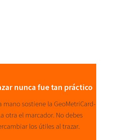
azar nunca fue tan práctico
 mano sostiene la GeoMetriCard-
 la otra el marcador. No debes
ercambiar los útiles al trazar.