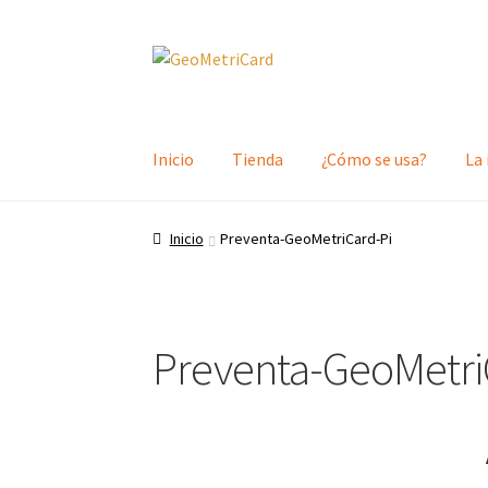
Ir
Ir
a
a
la
la
navegación
página
Inicio
Tienda
¿Cómo se usa?
La 
Inicio
Preventa-GeoMetriCard-Pi
Preventa-GeoMetri