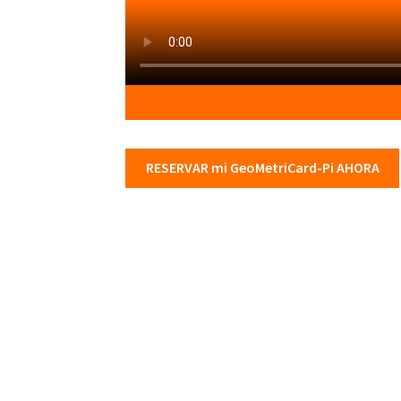
RESERVAR mi GeoMetriCard-Pi AHORA