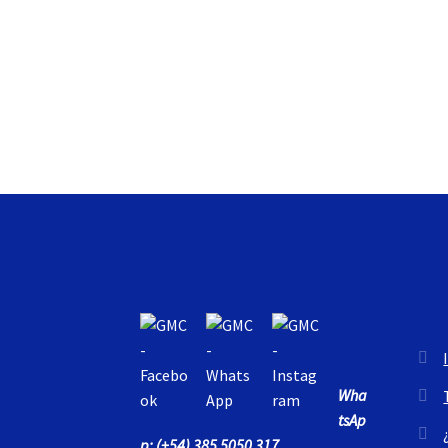
Wha
tsAp
p: (+54) 385 5050 317