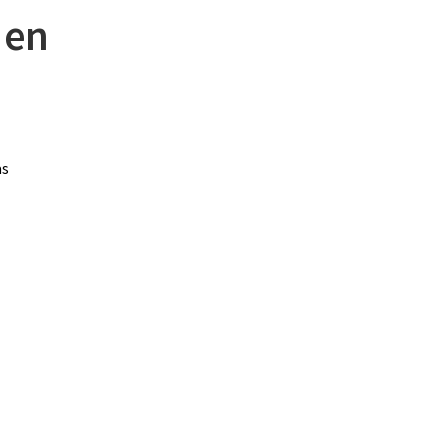
 en
as