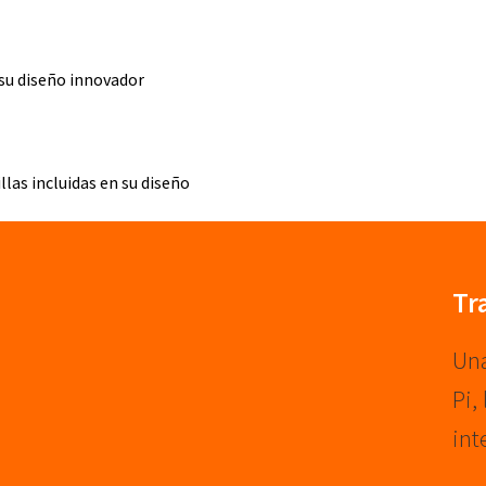
 su diseño innovador
las incluidas en su diseño
Tr
Una
Pi,
int