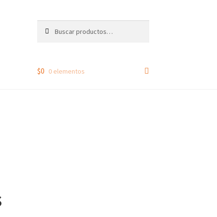
Buscar
Buscar
por:
$
0
0 elementos
s