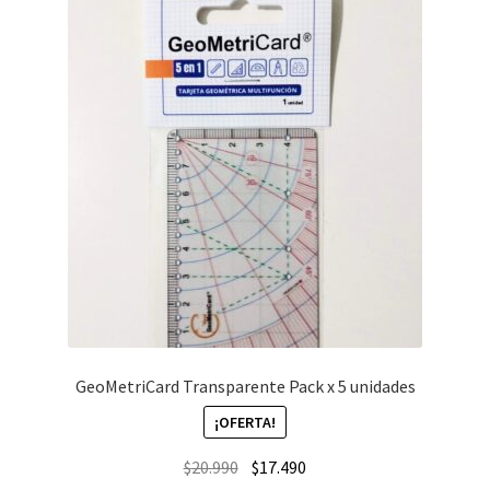
GeoMetriCard Transparente Pack x 5 unidades
¡OFERTA!
Original
Current
$
20.990
$
17.490