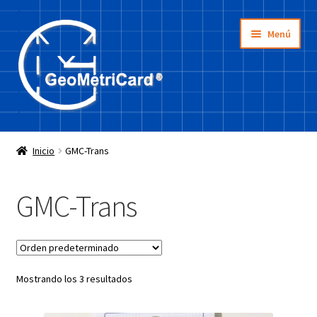
Ir
Ir
Menú
a
a
la
la
navegación
página
Inicio
Inicio
GMC-Trans
Tienda
GMC-Trans
¿Cómo se usa?
La idea
Mostrando los 3 resultados