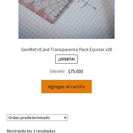
GeoMetriCard Transparente Pack Escolar x30
¡OFERTA!
Original
Current
$
90.000
$
75.000
price
price
was:
is:
Agregar al carrito
$90.000.
$75.000.
Mostrando los 3 resultados