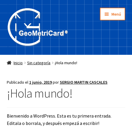
Ir
Ir
Menú
a
a
la
la
navegación
página
Inicio
Inicio
Sin categoría
¡Hola mundo!
Tienda
Publicado el
1 junio, 2019
por
SERGIO MARTIN CASCALES
¿Cómo se usa?
¡Hola mundo!
La idea
Bienvenido a WordPress. Esta es tu primera entrada.
Editala o borrala, y después empezá a escribir!