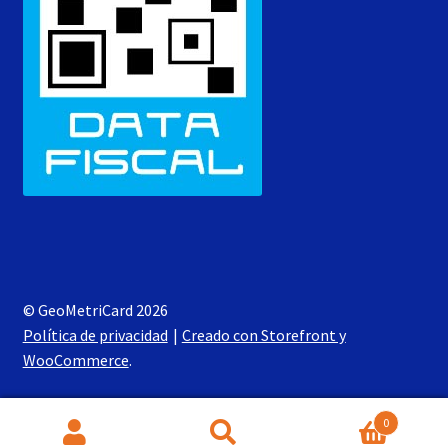
© GeoMetriCard 2026
Política de privacidad
Creado con Storefront y
WooCommerce
.
0
Buscar
Buscar